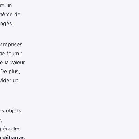
re un
t même de
gagés.
ntreprises
de fournir
e la valeur
 De plus,
vider un
es objets
e,
upérables
n débarras