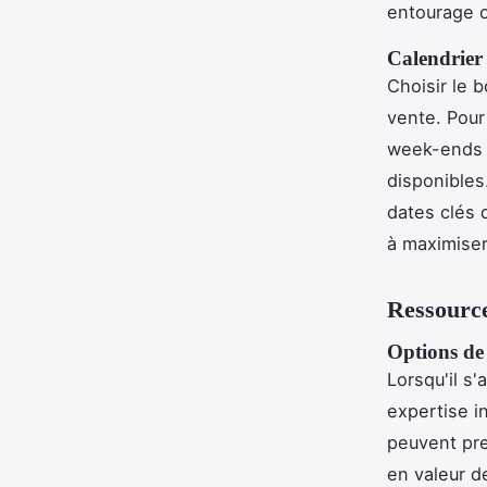
entourage o
Calendrier 
Choisir le 
vente. Pou
week-ends o
disponibles.
dates clés d
à maximise
Ressource
Options de 
Lorsqu'il s'
expertise i
peuvent pre
en valeur d