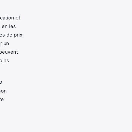
ication et
 en les
es de prix
r un
 peuvent
oins
la
non
te