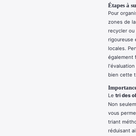
Étapes à s
Pour organi
zones de la
recycler ou
rigoureuse 
locales. Pe
également f
l'évaluatio
bien cette 
Importance 
Le
tri des o
Non seuleme
vous permet
triant méth
réduisant ai