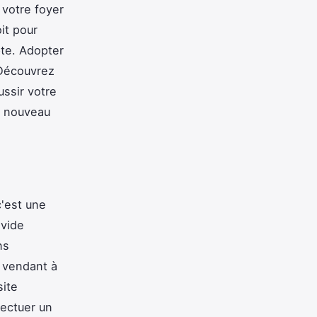
votre foyer
it pour
te. Adopter
 Découvrez
ussir votre
un nouveau
c'est une
 vide
ns
s vendant à
site
fectuer un