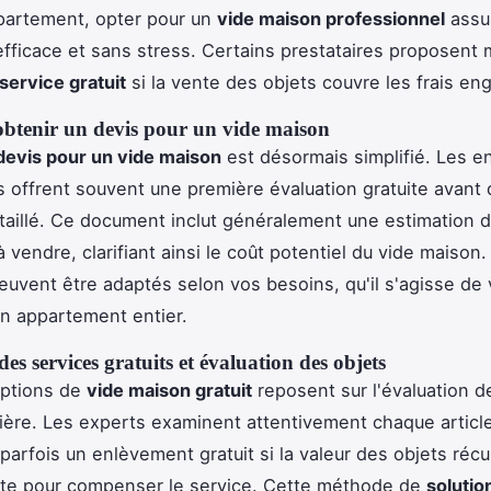
partement, opter pour un
vide maison professionnel
assu
fficace et sans stress. Certains prestataires proposen
service gratuit
si la vente des objets couvre les frais en
tenir un devis pour un vide maison
devis pour un vide maison
est désormais simplifié. Les e
s offrent souvent une première évaluation gratuite avant 
taillé. Ce document inclut généralement une estimation d
 vendre, clarifiant ainsi le coût potentiel du vide maison.
euvent être adaptés selon vos besoins, qu'il s'agisse de 
n appartement entier.
es services gratuits et évaluation des objets
options de
vide maison gratuit
reposent sur l'évaluation d
rière. Les experts examinent attentivement chaque articl
parfois un enlèvement gratuit si la valeur des objets réc
nte pour compenser le service. Cette méthode de
solutio