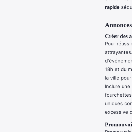
rapide
sédui
Annonces 
Créer des a
Pour réussi
attrayantes
d'événement
18h et du m
la ville pou
Inclure une
fourchettes 
uniques comm
excessive d
Promouvoir