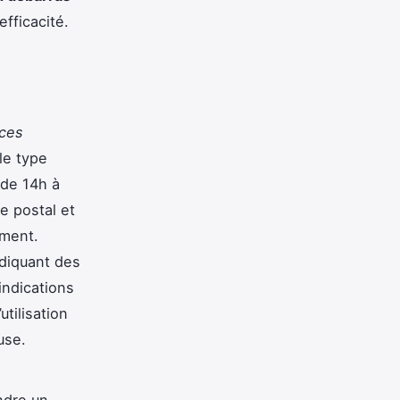
fficacité.
ces
le type
 de 14h à
e postal et
ement.
ndiquant des
indications
utilisation
use.