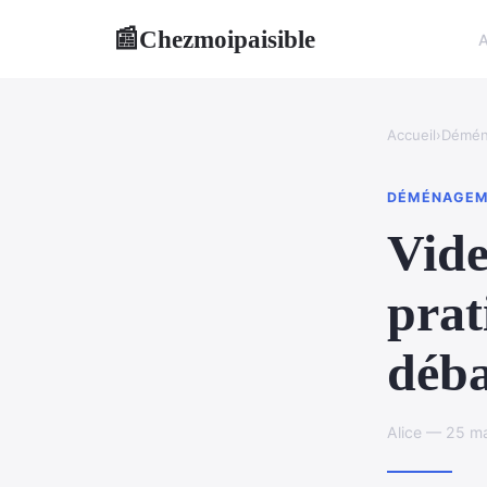
Chezmoipaisible
📰
A
Accueil
›
Démén
DÉMÉNAGEM
Vide
prat
déba
Alice — 25 ma