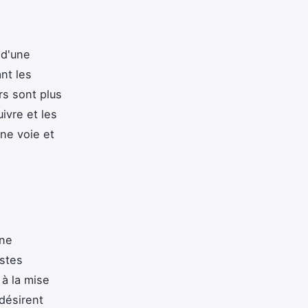
 d'une
nt les
s sont plus
ivre et les
nne voie et
une
istes
à la mise
désirent