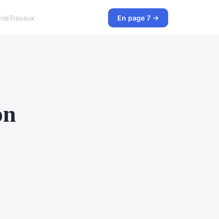
ine
Travaux
En page 7 →
on