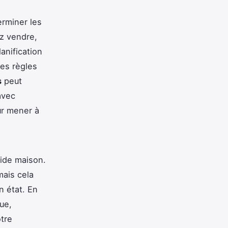
rminer les
z vendre,
anification
les règles
s
peut
avec
ur mener à
vide maison.
mais cela
n état. En
ue,
otre