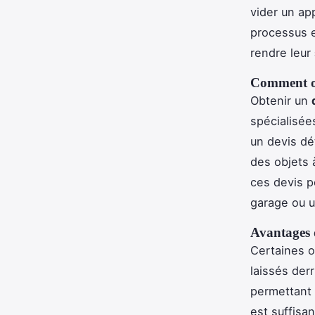
vider un ap
processus e
rendre leur
Comment ob
Obtenir un
spécialisée
un devis dé
des objets à
ces devis p
garage ou u
Avantages d
Certaines 
laissés der
permettant 
est suffisa