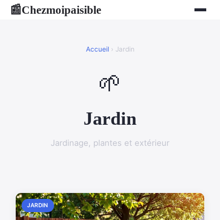
Chezmoipaisible
📰
Accueil
› Jardin
🌱
Jardin
Jardinage, plantes et extérieur
JARDIN