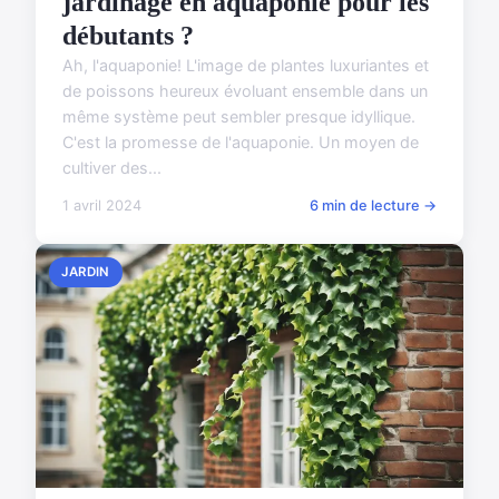
jardinage en aquaponie pour les
débutants ?
Ah, l'aquaponie! L'image de plantes luxuriantes et
de poissons heureux évoluant ensemble dans un
même système peut sembler presque idyllique.
C'est la promesse de l'aquaponie. Un moyen de
cultiver des...
1 avril 2024
6 min de lecture →
JARDIN