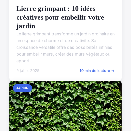
Lierre grimpant : 10 idées
créatives pour embellir votre
jardin
Le lierre grimpant transforme un jardin ordinaire en
un espace de charme et de créativité. Sa
croissance versatile offre des possibilités infinies
pour embellir murs, créer des murs végétaux ou
apport...
9 juillet 2025
10 min de lecture →
JARDIN