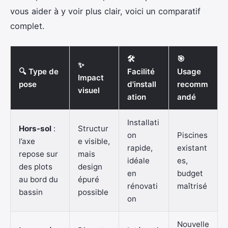
vous aider à y voir plus clair, voici un comparatif
complet.
🛠️
🎯
✨
🔍 Type de
Facilité
Usage
Impact
pose
d'install
recomm
visuel
ation
andé
Installati
Hors-sol
:
Structur
on
Piscines
l’axe
e visible,
rapide,
existant
repose sur
mais
idéale
es,
des plots
design
en
budget
au bord du
épuré
rénovati
maîtrisé
bassin
possible
on
Nouvelle