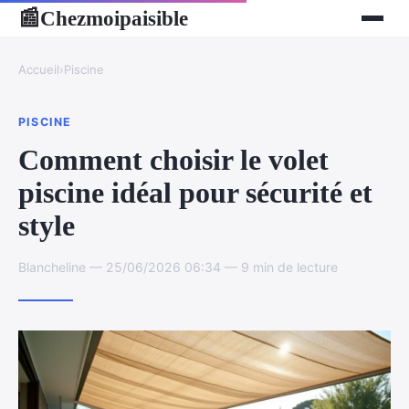
Chezmoipaisible
📰
Accueil
›
Piscine
PISCINE
Comment choisir le volet
piscine idéal pour sécurité et
style
Blancheline — 25/06/2026 06:34 — 9 min de lecture