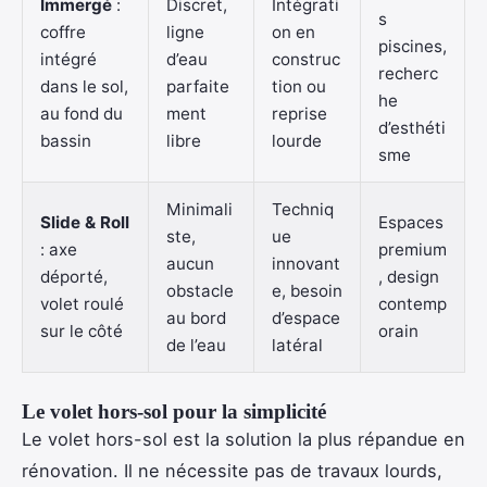
Immergé
:
Discret,
Intégrati
s
coffre
ligne
on en
piscines,
intégré
d’eau
construc
recherc
dans le sol,
parfaite
tion ou
he
au fond du
ment
reprise
d’esthéti
bassin
libre
lourde
sme
Minimali
Techniq
Slide & Roll
Espaces
ste,
ue
: axe
premium
aucun
innovant
déporté,
, design
obstacle
e, besoin
volet roulé
contemp
au bord
d’espace
sur le côté
orain
de l’eau
latéral
Le volet hors-sol pour la simplicité
Le volet hors-sol est la solution la plus répandue en
rénovation. Il ne nécessite pas de travaux lourds,