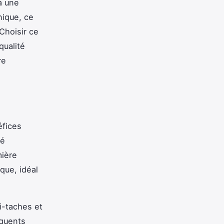
à une
nique, ce
Choisir ce
qualité
re
éfices
vé
mière
que, idéal
ti-taches et
équents