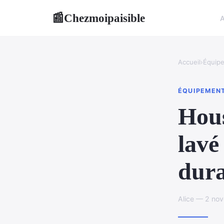
Chezmoipaisible
📰
A
Accueil
›
Équip
ÉQUIPEMEN
Hous
lavé
dura
Alice — 2 no