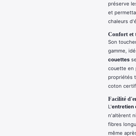
préserve les
et permetta
chaleurs d'
Confort et
Son toucher
gamme, idéa
couettes
se
couette en 
propriétés 
coton certi
Facilité d'e
L'
entretien 
n'altèrent 
fibres long
même après 