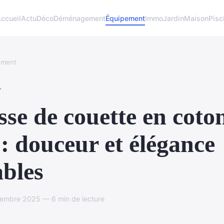
ccueil
Actu
Déco
Déménagement
Équipement
Immo
Jardin
Maison
Pisc
ement
T
se de couette en coto
 : douceur et élégance
bles
vembre 2025 — 6 min de lecture