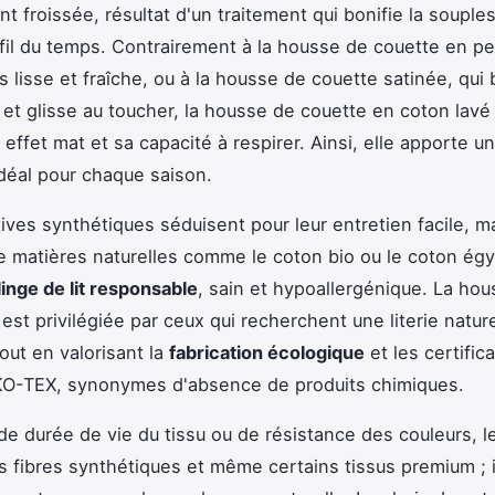
t froissée, résultat d'un traitement qui bonifie la souples
fil du temps. Contrairement à la housse de couette en pe
 lisse et fraîche, ou à la housse de couette satinée, qui b
et glisse au toucher, la housse de couette en coton lavé
effet mat et sa capacité à respirer. Ainsi, elle apporte u
déal pour chaque saison.
tives synthétiques séduisent pour leur entretien facile, m
de matières naturelles comme le coton bio ou le coton égy
linge de lit responsable
, sain et hypoallergénique. La ho
est privilégiée par ceux qui recherchent une literie nature
tout en valorisant la
fabrication écologique
et les certific
-TEX, synonymes d'absence de produits chimiques.
de durée de vie du tissu ou de résistance des couleurs, l
s fibres synthétiques et même certains tissus premium ; i