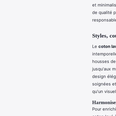
et minimali
de qualité p
responsabl
Styles, c
Le
coton la
intemporell
housses de 
jusqu'aux m
design élég
soignées e
qu'un visuel
Harmoniser
Pour enrich