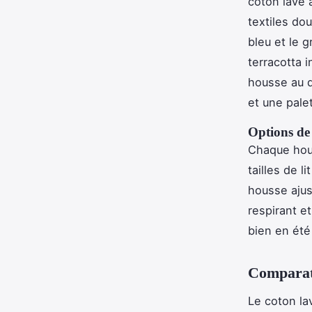
coton lavé à
textiles do
bleu et le 
terracotta 
housse au d
et une palet
Options de 
Chaque hous
tailles de l
housse ajus
respirant e
bien en été
Comparati
Le coton la