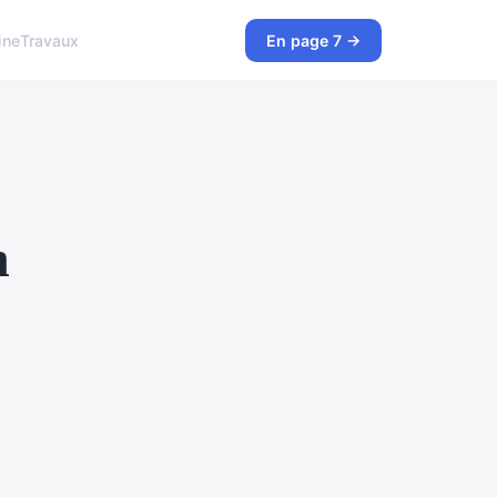
ine
Travaux
En page 7 →
n