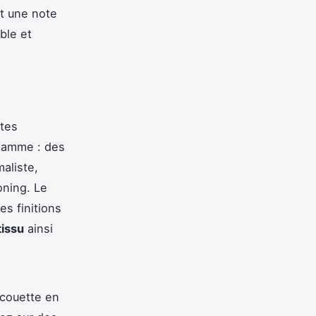
nt une note
ble et
ntes
 gamme : des
aliste,
oning. Le
s finitions
tissu
ainsi
 couette en