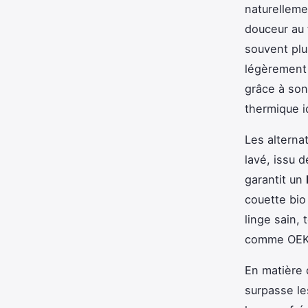
naturellemen
douceur au 
souvent plus
légèrement 
grâce à son 
thermique i
Les alterna
lavé, issu 
garantit un
couette bio 
linge sain, 
comme OEKO
En matière 
surpasse le