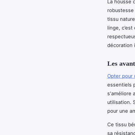
La housse d
robustesse 
tissu natur
linge, c’est
respectueus
décoration 
Les avant
Opter pour 
essentiels 
s'améliore 
utilisation
pour une a
Ce tissu bé
sa résistan