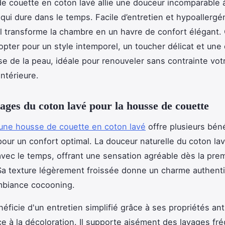
e couette en coton lavé allie une douceur incomparable 
qui dure dans le temps. Facile d’entretien et hypoallergé
el transforme la chambre en un havre de confort élégant. 
 opter pour un style intemporel, un toucher délicat et une 
e de la peau, idéale pour renouveler sans contrainte vot
intérieure.
ages du coton lavé pour la housse de couette
une housse de couette en coton lavé
offre plusieurs bén
pour un confort optimal. La douceur naturelle du coton la
avec le temps, offrant une sensation agréable dès la pre
. Sa texture légèrement froissée donne un charme authenti
mbiance cocooning.
néficie d'un entretien simplifié grâce à ses propriétés an
ce à la décoloration. Il supporte aisément des lavages fr