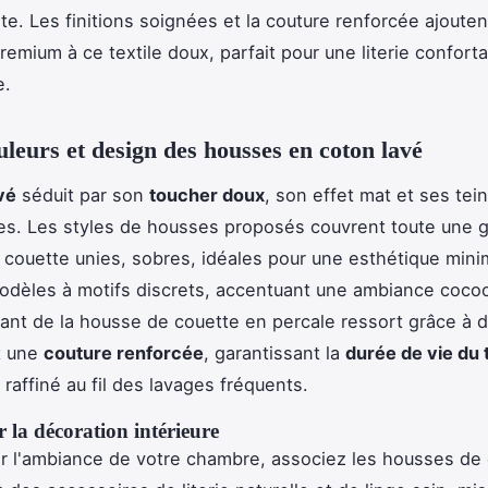
ste. Les finitions soignées et la couture renforcée ajoute
remium à ce textile doux, parfait pour une literie conforta
e.
ouleurs et design des housses en coton lavé
vé
séduit par son
toucher doux
, son effet mat et ses tei
es. Les styles de housses proposés couvrent toute une
couette unies, sobres, idéales pour une esthétique minim
odèles à motifs discrets, accentuant une ambiance coco
ant de la housse de couette en percale ressort grâce à de
t une
couture renforcée
, garantissant la
durée de vie du 
 raffiné au fil des lavages fréquents.
 la décoration intérieure
ir l'ambiance de votre chambre, associez les housses de