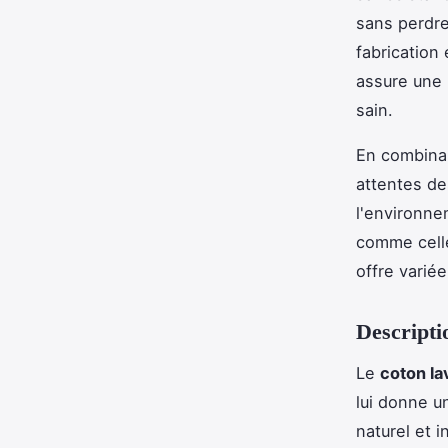
sans perdre
fabrication
assure une 
sain.
En combinan
attentes de
l'environne
comme celle
offre varié
Descriptio
Le
coton la
lui donne u
naturel et 