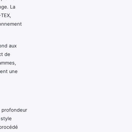
nge. La
-TEX,
ronnement
pond aux
ct de
gammes,
sent une
n profondeur
 style
 procédé