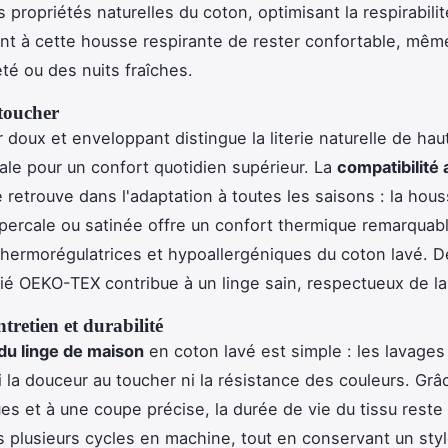
 propriétés naturelles du coton, optimisant la respirabilit
nt à cette housse respirante de rester confortable, mêm
été ou des nuits fraîches.
 toucher
 doux et enveloppant distingue la literie naturelle de hau
le pour un confort quotidien supérieur. La
compatibilité 
 retrouve dans l'adaptation à toutes les saisons : la hou
percale ou satinée offre un confort thermique remarquab
thermorégulatrices et hypoallergéniques du coton lavé. De
fié OEKO-TEX contribue à un linge sain, respectueux de la
ntretien et durabilité
du linge de maison
en coton lavé est simple : les lavages
ni la douceur au toucher ni la résistance des couleurs. Grâ
ues et à une coupe précise, la durée de vie du tissu reste
plusieurs cycles en machine, tout en conservant un styl