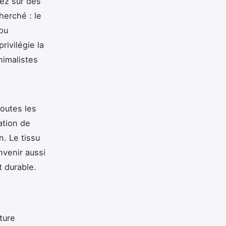
sez sur des
herché : le
 ou
rivilégie la
nimalistes
outes les
ation de
n. Le tissu
nvenir aussi
t durable.
ture