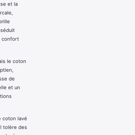
se et la
rcale,
rille
 séduit
n confort
ais le coton
ptien,
usse de
lle et un
ations
e coton lavé
l tolère des