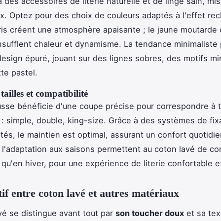
 des accessoires de literie naturelle et de linge sain, mi
ux. Optez pour des choix de couleurs adaptés à l'effet rec
gris créent une atmosphère apaisante ; le jaune moutarde
insufflent chaleur et dynamisme. La tendance minimaliste p
esign épuré, jouant sur des lignes sobres, des motifs mi
te pastel.
tailles et compatibilité
se bénéficie d'une coupe précise pour correspondre à t
it : simple, double, king-size. Grâce à des systèmes de fix
tés, le maintien est optimal, assurant un confort quotidie
t l'adaptation aux saisons permettent au coton lavé de co
 qu'en hiver, pour une expérience de literie confortable e
f entre coton lavé et autres matériaux
vé se distingue avant tout par
son toucher doux
et sa tex