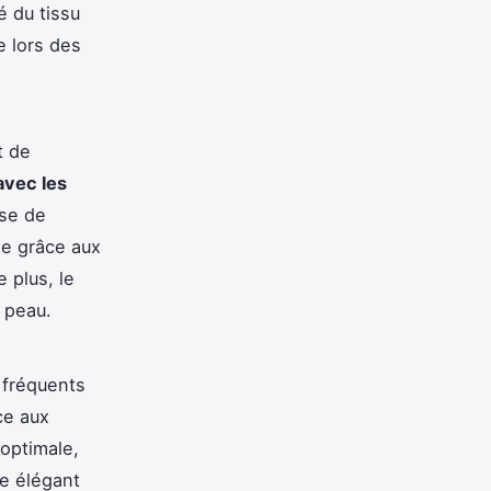
é du tissu
e lors des
t de
avec les
sse de
le grâce aux
 plus, le
 peau.
 fréquents
ce aux
 optimale,
e élégant