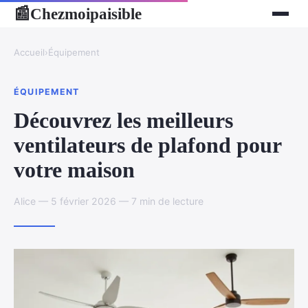
Chezmoipaisible
📰
Accueil
›
Équipement
ÉQUIPEMENT
Découvrez les meilleurs
ventilateurs de plafond pour
votre maison
Alice — 5 février 2026 — 7 min de lecture